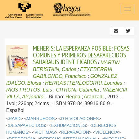
Togg
navig
MEHERIS: LA ESPERANZA POSIBLE: FOSAS
COMUNES Y PRIMEROS DESAPARECIDOS
SAHARAUIS IDENTIFICADOS
/
MARTIN
BERISTAIN, Carlos
;
ETXEBERRIA
GABILONDO, Francisco
;
GONZALEZ
IDALGO, Eloisa
;
HERRASTI ERLOGORRI, Lourdes
;
RIOS FRUTOS, Luis
;
CITRONI, Gabriella
;
VALENCIA
VILLA, Alejandro
.-
Bilbao:
Hegoa
;
Aranzadi
, 2013
.-
1vol; 226pp; 24cms .- ISBN 978-84-89916-86-9 .-
Español
<
RASD
> <
MARRUECOS
> <
D.H VIOLACIONES
>
<
DESAPARECIDOS
> <
EXHUMACIONES
> <
DERECHOS
HUMANOS
> <
VÍCTIMAS
> <
REPARACIÓN
> <
VIOLENCIA
>