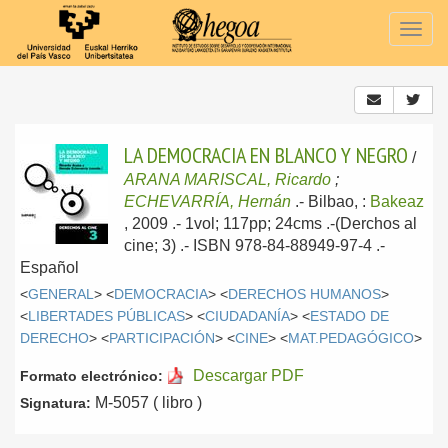
Togg
navig
LA DEMOCRACIA EN BLANCO Y NEGRO
/
ARANA MARISCAL, Ricardo
;
ECHEVARRÍA, Hernán
.-
Bilbao, :
Bakeaz
, 2009
.- 1vol; 117pp; 24cms .-(Derchos al
cine; 3) .- ISBN 978-84-88949-97-4 .-
Español
<
GENERAL
> <
DEMOCRACIA
> <
DERECHOS HUMANOS
>
<
LIBERTADES PÚBLICAS
> <
CIUDADANÍA
> <
ESTADO DE
DERECHO
> <
PARTICIPACIÓN
> <
CINE
> <
MAT.PEDAGÓGICO
>
Descargar PDF
Formato electrónico:
M-5057 ( libro )
Signatura: