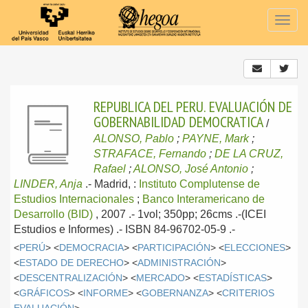
Togg
navig
REPUBLICA DEL PERU. EVALUACIÓN DE
GOBERNABILIDAD DEMOCRATICA
/
ALONSO, Pablo
;
PAYNE, Mark
;
STRAFACE, Fernando
;
DE LA CRUZ,
Rafael
;
ALONSO, José Antonio
;
LINDER, Anja
.-
Madrid, :
Instituto Complutense de
Estudios Internacionales
;
Banco Interamericano de
Desarrollo (BID)
, 2007
.- 1vol; 350pp; 26cms .-(ICEI
Estudios e Informes) .- ISBN 84-96702-05-9 .-
<
PERÚ
> <
DEMOCRACIA
> <
PARTICIPACIÓN
> <
ELECCIONES
>
<
ESTADO DE DERECHO
> <
ADMINISTRACIÓN
>
<
DESCENTRALIZACIÓN
> <
MERCADO
> <
ESTADÍSTICAS
>
<
GRÁFICOS
> <
INFORME
> <
GOBERNANZA
> <
CRITERIOS