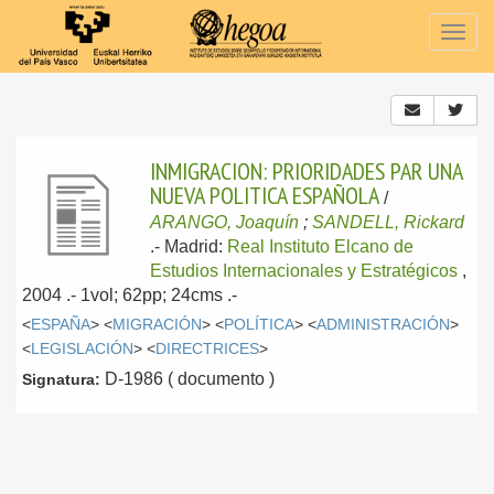
Togg
navig
INMIGRACION: PRIORIDADES PAR UNA
NUEVA POLITICA ESPAÑOLA
/
ARANGO, Joaquín
;
SANDELL, Rickard
.-
Madrid:
Real Instituto Elcano de
Estudios Internacionales y Estratégicos
,
2004
.- 1vol; 62pp; 24cms .-
<
ESPAÑA
> <
MIGRACIÓN
> <
POLÍTICA
> <
ADMINISTRACIÓN
>
<
LEGISLACIÓN
> <
DIRECTRICES
>
D-1986 ( documento )
Signatura: