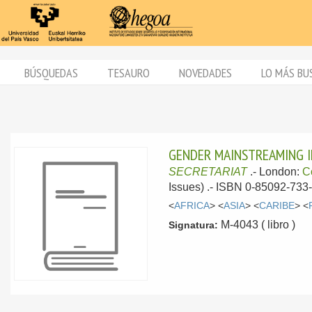
BÚSQUEDAS
TESAURO
NOVEDADES
LO MÁS BU
GENDER MAINSTREAMING I
SECRETARIAT
.-
London:
C
Issues) .- ISBN 0-85092-733-
<
AFRICA
> <
ASIA
> <
CARIBE
> <
M-4043 ( libro )
Signatura: