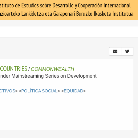
stituto de Estudios sobre Desarrollo y Cooperación Internacional
zioarteko Lankidetza eta Garapenari Buruzko Ikasketa Institutua
 COUNTRIES
/
COMMONWEALTH
Gender Mainstreaming Series on Development
CTIVOS
> <
POLÍTICA SOCIAL
> <
EQUIDAD
>