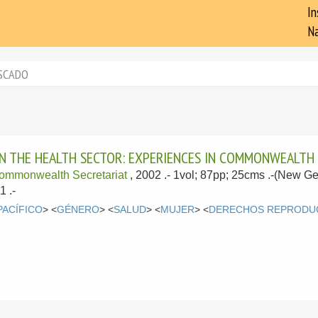
In
Na
SCADO
N THE HEALTH SECTOR: EXPERIENCES IN COMMONWEALTH
ommonwealth Secretariat
, 2002
.- 1vol; 87pp; 25cms .-(New 
1 .-
PACÍFICO
> <
GÉNERO
> <
SALUD
> <
MUJER
> <
DERECHOS REPRODU