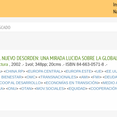
In
Na
SCADO
L NUEVO DESORDEN: UNA MIRADA LUCIDA SOBRE LA GLOBA
ctura
, 2002
.- 1vol; 348pp; 20cms .- ISBN 84-663-0571-8 .-
A
> <
CHINA.RP
> <
EUROPA CENTRAL
> <
EUROPA ESTE
> <
UE
> <
EE.U
 BIENESTAR
> <
OMC
> <
TRANSNACIONALES
> <
AMI
> <
FMI
> <
DEUDA
COOP.AL DESARROLLO
> <
ECONOMÍAS EN TRANSICIÓN
> <
MEDIO 
CA
> <
ONU
> <
OTAN
> <
MOV.SOCIALES
> <
EQUIDAD
> <
COOPERACIÓ