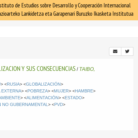
stituto de Estudios sobre Desarrollo y Cooperación Internacional
zioarteko Lankidetza eta Garapenari Buruzko Ikasketa Institutua
LIZACION Y SUS CONSECUENCIAS
/
TAIBO,
U
> <
RUSIA
> <
GLOBALIZACIÓN
>
 EXTERNA
> <
POBREZA
> <
MUJER
> <
HAMBRE
>
AMBIENTE
> <
ALIMENTACIÓN
> <
ESTADO
>
N NO GUBERNAMENTAL
> <
PVD
>