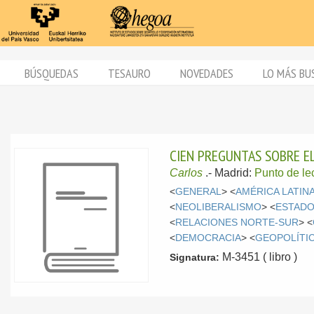
BÚSQUEDAS
TESAURO
NOVEDADES
LO MÁS BU
CIEN PREGUNTAS SOBRE E
Carlos
.-
Madrid:
Punto de le
<
GENERAL
> <
AMÉRICA LATIN
<
NEOLIBERALISMO
> <
ESTADO
<
RELACIONES NORTE-SUR
> <
<
DEMOCRACIA
> <
GEOPOLÍTI
M-3451 ( libro )
Signatura: