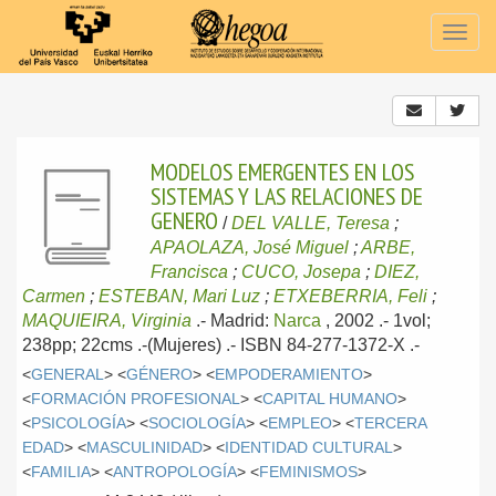
Togg
navig
MODELOS EMERGENTES EN LOS
SISTEMAS Y LAS RELACIONES DE
GENERO
/
DEL VALLE, Teresa
;
APAOLAZA, José Miguel
;
ARBE,
Francisca
;
CUCO, Josepa
;
DIEZ,
Carmen
;
ESTEBAN, Mari Luz
;
ETXEBERRIA, Feli
;
MAQUIEIRA, Virginia
.-
Madrid:
Narca
, 2002
.- 1vol;
238pp; 22cms .-(Mujeres) .- ISBN 84-277-1372-X .-
<
GENERAL
> <
GÉNERO
> <
EMPODERAMIENTO
>
<
FORMACIÓN PROFESIONAL
> <
CAPITAL HUMANO
>
<
PSICOLOGÍA
> <
SOCIOLOGÍA
> <
EMPLEO
> <
TERCERA
EDAD
> <
MASCULINIDAD
> <
IDENTIDAD CULTURAL
>
<
FAMILIA
> <
ANTROPOLOGÍA
> <
FEMINISMOS
>