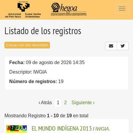
Togg
navig
Listado de los registros
Cruzar con otro descriptor
Fecha:
09 de agosto de 2026 14:35
Descriptor: IWGIA
Número de registros:
19
‹ Atrás
1
2
Siguiente ›
Mostrando Registro
1 - 10
de
19
en total
EL MUNDO INDÍGENA 2013
/
IWGIA.