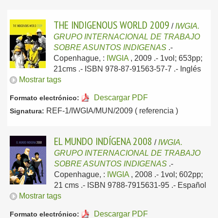
THE INDIGENOUS WORLD 2009
/
IWGIA.
GRUPO INTERNACIONAL DE TRABAJO
SOBRE ASUNTOS INDIGENAS
.-
Copenhague, :
IWGIA
, 2009
.- 1vol; 653pp;
21cms .- ISBN 978-87-91563-57-7 .-
Inglés
Mostrar tags
Descargar PDF
Formato electrónico:
REF-1/IWGIA/MUN/2009 ( referencia )
Signatura:
EL MUNDO INDÍGENA 2008
/
IWGIA.
GRUPO INTERNACIONAL DE TRABAJO
SOBRE ASUNTOS INDIGENAS
.-
Copenhague, :
IWGIA
, 2008
.- 1vol; 602pp;
21 cms .- ISBN 9788-7915631-95 .-
Español
Mostrar tags
Descargar PDF
Formato electrónico: