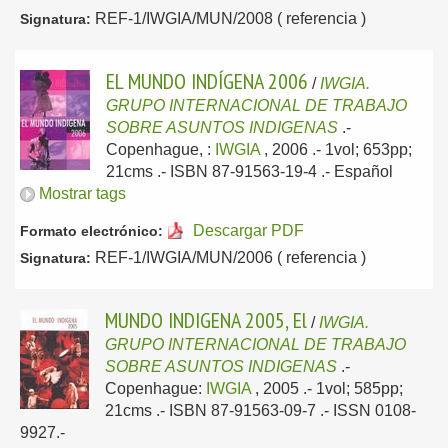
REF-1/IWGIA/MUN/2008 ( referencia )
Signatura:
EL MUNDO INDÍGENA 2006
/
IWGIA.
GRUPO INTERNACIONAL DE TRABAJO
SOBRE ASUNTOS INDIGENAS
.-
Copenhague, :
IWGIA
, 2006
.- 1vol; 653pp;
21cms .- ISBN 87-91563-19-4 .-
Español
Mostrar tags
Descargar PDF
Formato electrónico:
REF-1/IWGIA/MUN/2006 ( referencia )
Signatura:
MUNDO INDIGENA 2005, El
/
IWGIA.
GRUPO INTERNACIONAL DE TRABAJO
SOBRE ASUNTOS INDIGENAS
.-
Copenhague:
IWGIA
, 2005
.- 1vol; 585pp;
21cms .- ISBN 87-91563-09-7 .- ISSN 0108-
9927.-