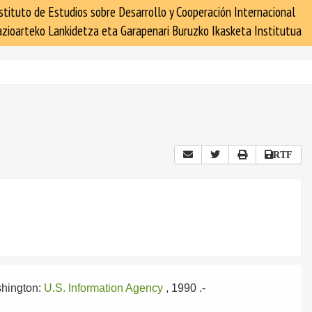
stituto de Estudios sobre Desarrollo y Cooperación Internacional
zioarteko Lankidetza eta Garapenari Buruzko Ikasketa Institutua
RTF
hington:
U.S. Information Agency
, 1990
.-