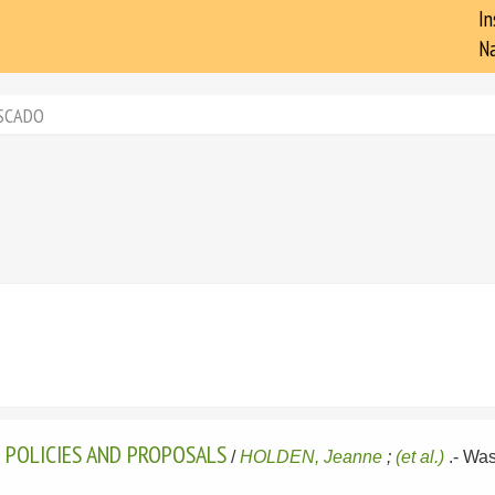
In
Na
SCADO
. POLICIES AND PROPOSALS
/
HOLDEN, Jeanne
;
(et al.)
.-
Was