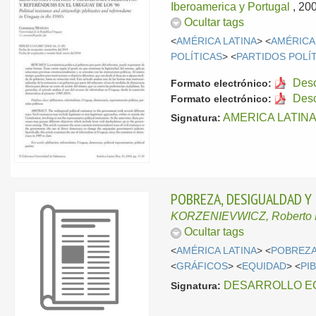
Iberoamerica y Portugal
, 20
Ocultar tags
<
AMÉRICA LATINA
> <
AMÉRICA
POLÍTICAS
> <
PARTIDOS POLÍ
Des
Formato electrónico:
Des
Formato electrónico:
AMERICA LATINA
Signatura:
POBREZA, DESIGUALDAD Y 
KORZENIEVWICZ, Roberto P
Ocultar tags
<
AMÉRICA LATINA
> <
POBREZ
<
GRÁFICOS
> <
EQUIDAD
> <
PIB
DESARROLLO EC
Signatura: