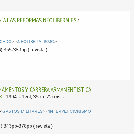
ON A LAS REFORMAS NEOLIBERALES
/
CADO
> <
NEOLIBERALISMO
>
) 355-389pp ( revista )
RMAMENTOS Y CARRERA ARMAMENTISTICA
S
, 1994
.- 1vol; 35pp; 22cms .-
 <
GASTOS MILITARES
> <
INTERVENCIONISMO
) 343pp-378pp ( revista )