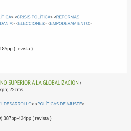
ÍTICA
> <
CRISIS POLÍTICA
> <
REFORMAS
DANÍA
> <
ELECCIONES
> <
EMPODERAMIENTO
>
85pp ( revista )
INO SUPERIOR A LA GLOBALIZACION
/
37pp; 22cms .-
DEL DESARROLLO
> <
POLÍTICAS DE AJUSTE
>
) 387pp-424pp ( revista )