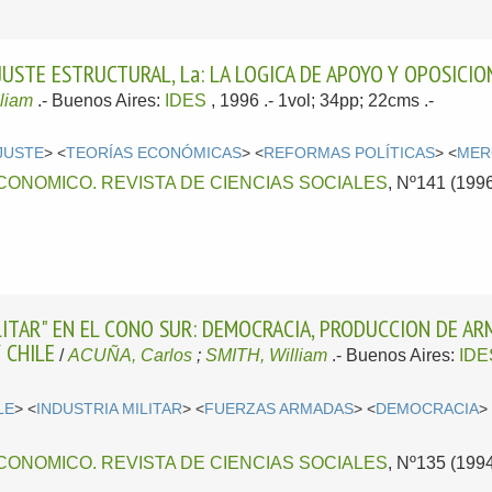
JUSTE ESTRUCTURAL, La: LA LOGICA DE APOYO Y OPOSICI
liam
.-
Buenos Aires:
IDES
, 1996
.- 1vol; 34pp; 22cms .-
AJUSTE
> <
TEORÍAS ECONÓMICAS
> <
REFORMAS POLÍTICAS
> <
MER
ONOMICO. REVISTA DE CIENCIAS SOCIALES
, Nº141 (1996
ILITAR" EN EL CONO SUR: DEMOCRACIA, PRODUCCION DE A
Y CHILE
/
ACUÑA, Carlos
;
SMITH, William
.-
Buenos Aires:
IDE
LE
> <
INDUSTRIA MILITAR
> <
FUERZAS ARMADAS
> <
DEMOCRACIA
>
ONOMICO. REVISTA DE CIENCIAS SOCIALES
, Nº135 (1994