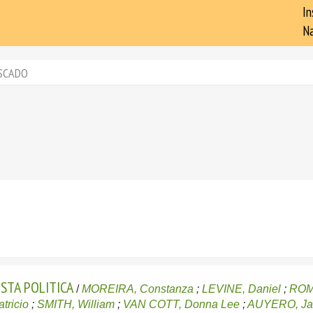
In
Na
SCADO
STA POLITICA
/
MOREIRA, Constanza
;
LEVINE, Daniel
;
ROM
tricio
;
SMITH, William
;
VAN COTT, Donna Lee
;
AUYERO, Ja