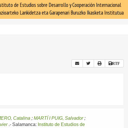
stituto de Estudios sobre Desarrollo y Cooperación Internacional
zioarteko Lankidetza eta Garapenari Buruzko Ikasketa Institutua
RTF
ERO, Catalina
;
MARTÍ I PUIG, Salvador
;
vier
.-
Salamanca:
Instituto de Estudios de