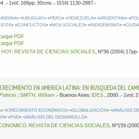
04
.- 1vol; 168pp; 30cms .- ISSN 1130-2887.-
 ANDINA
> <
URUGUAY
> <
PERÚ
> <
VENEZUELA
> <
ARGENTINA
> <
POL
TICOS
> <
CONFLICTOS
> <
MOV.SOCIALES
> <
INDIGENISMO
> <
CIUDA
cargar PDF
cargar PDF
 HOY: REVISTA DE CIENCIAS SOCIALES
, Nº36 (2004) 17pp-1
CRECIMIENTO EN AMERICA LATINA: EN BUSQUEDA DEL CAM
atricio
;
SMITH, William
.-
Buenos Aires:
IDES
, 2000
.- 1vol; 
A
> <
CRECIMIENTO ECONÓMICO
> <
GLOBALIZACIÓN
> <
ANÁLISIS 
/H
> <
PVD
> <
ANÁLISIS DEL DESARROLLO
>
ONOMICO. REVISTA DE CIENCIAS SOCIALES
, Nº159 (2000