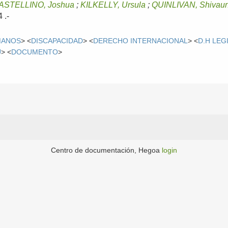
ASTELLINO, Joshua
;
KILKELLY, Ursula
;
QUINLIVAN, Shivau
 .-
MANOS
> <
DISCAPACIDAD
> <
DERECHO INTERNACIONAL
> <
D.H LEG
U
> <
DOCUMENTO
>
Centro de documentación, Hegoa
login