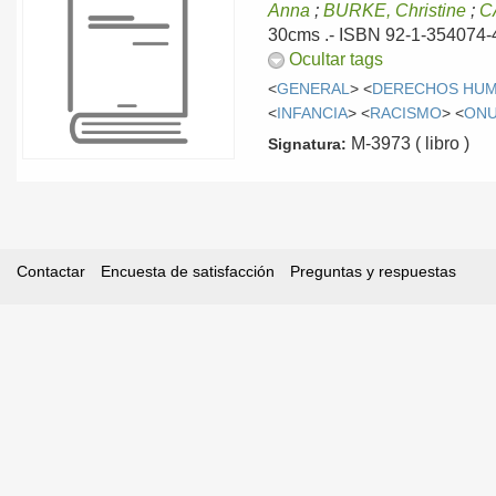
Anna
;
BURKE, Christine
;
C
30cms .- ISBN 92-1-354074-4
Ocultar tags
<
GENERAL
> <
DERECHOS HU
<
INFANCIA
> <
RACISMO
> <
ON
M-3973 ( libro )
Signatura:
Contactar
Encuesta de satisfacción
Preguntas y respuestas