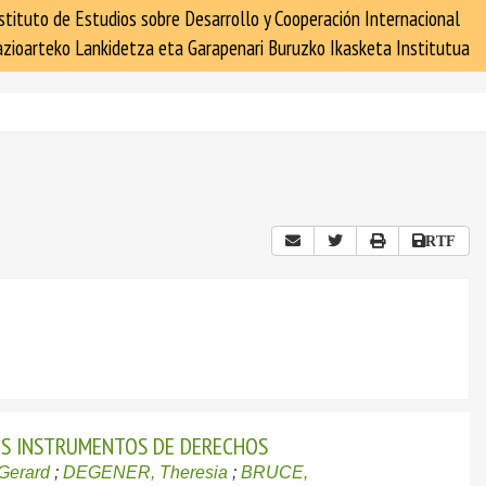
stituto de Estudios sobre Desarrollo y Cooperación Internacional
zioarteko Lankidetza eta Garapenari Buruzko Ikasketa Institutua
RTF
LOS INSTRUMENTOS DE DERECHOS
Gerard
;
DEGENER, Theresia
;
BRUCE,