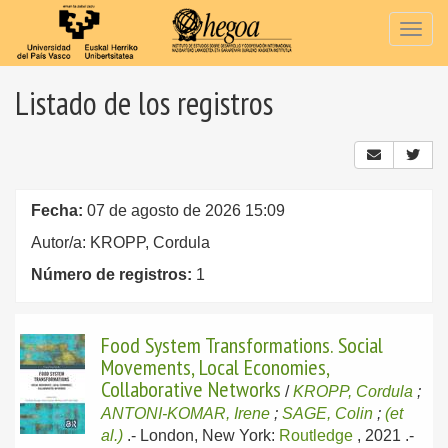
Togg
navig
Listado de los registros
Fecha:
07 de agosto de 2026 15:09
Autor/a: KROPP, Cordula
Número de registros:
1
Food System Transformations. Social
Movements, Local Economies,
Collaborative Networks
/
KROPP, Cordula
;
ANTONI-KOMAR, Irene
;
SAGE, Colin
;
(et
al.)
.-
London, New York:
Routledge
, 2021
.-