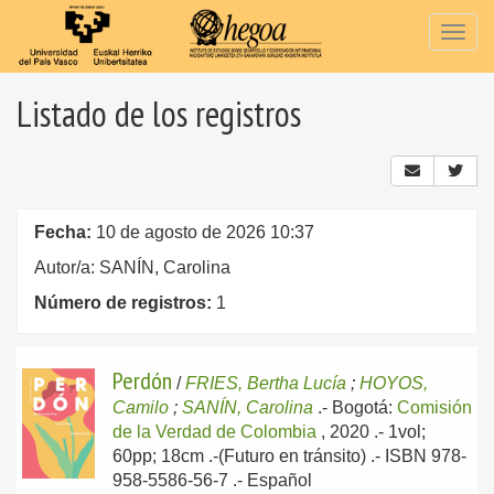
Togg
navig
Listado de los registros
Fecha:
10 de agosto de 2026 10:37
Autor/a: SANÍN, Carolina
Número de registros:
1
Perdón
/
FRIES, Bertha Lucía
;
HOYOS,
Camilo
;
SANÍN, Carolina
.-
Bogotá:
Comisión
de la Verdad de Colombia
, 2020
.- 1vol;
60pp; 18cm .-(Futuro en tránsito) .- ISBN 978-
958-5586-56-7 .-
Español