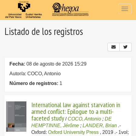
Togg
navig
Listado de los registros
Fecha:
08 de agosto de 2026 15:29
Autor/a: COCO, Antonio
Número de registros:
1
International law against starvation in
armed conflict: Epilogue to a multi-
faceted study
/
COCO, Antonio
;
DE
HEMPTINNE, Jérôme
;
LANDER, Brian
.-
Oxford:
Oxford University Press
, 2019
.- 1vol;