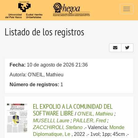
Togg
navig
Listado de los registros
Fecha:
10 de agosto de 2026 21:36
Autor/a: O'NEIL, Mathieu
Número de registros:
1
EL EXPOLIO A LA COMUNIDAD DEL
SOFTWARE LIBRE
/
O'NEIL, Mathieu
;
MUSELLI, Laure
;
PAILLER, Fred
;
ZACCHIROLI, Stefano
.-
Valencia:
Monde
Diplomatique, Le
, 2022
.- 1vol; 1pp; 45cm .-