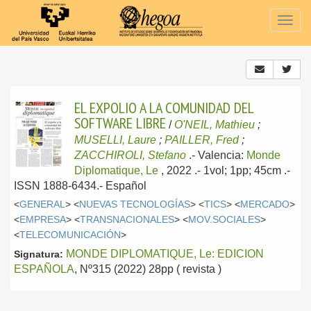
Togg
navig
EL EXPOLIO A LA COMUNIDAD DEL
SOFTWARE LIBRE
/
O'NEIL, Mathieu
;
MUSELLI, Laure
;
PAILLER, Fred
;
ZACCHIROLI, Stefano
.-
Valencia:
Monde
Diplomatique, Le
, 2022
.- 1vol; 1pp; 45cm .-
ISSN 1888-6434.-
Español
<
GENERAL
> <
NUEVAS TECNOLOGÍAS
> <
TICS
> <
MERCADO
>
<
EMPRESA
> <
TRANSNACIONALES
> <
MOV.SOCIALES
>
<
TELECOMUNICACIÓN
>
MONDE DIPLOMATIQUE, Le: EDICION
Signatura:
ESPAÑOLA
, Nº315 (2022) 28pp ( revista )