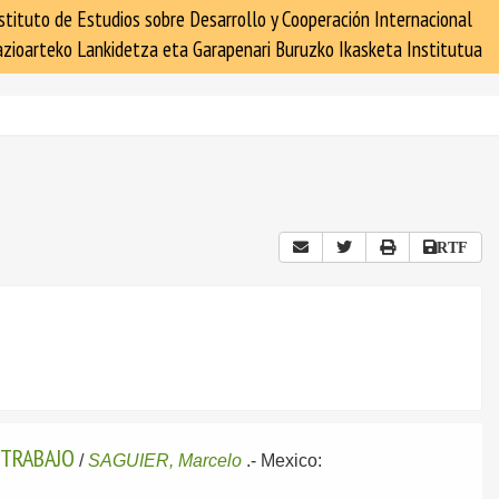
stituto de Estudios sobre Desarrollo y Cooperación Internacional
zioarteko Lankidetza eta Garapenari Buruzko Ikasketa Institutua
RTF
 TRABAJO
/
SAGUIER, Marcelo
.-
Mexico: