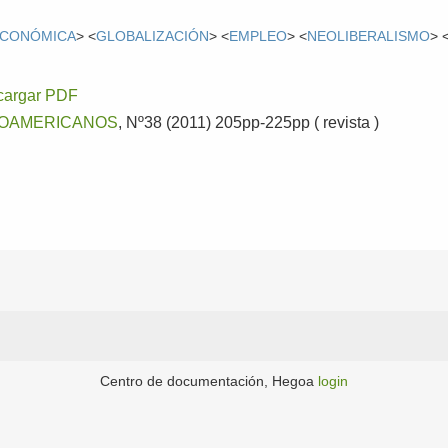
ECONÓMICA
> <
GLOBALIZACIÓN
> <
EMPLEO
> <
NEOLIBERALISMO
> 
cargar PDF
NOAMERICANOS
, Nº38 (2011) 205pp-225pp ( revista )
Centro de documentación, Hegoa
login