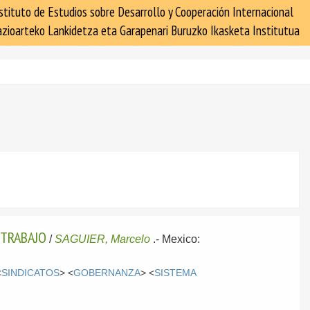
stituto de Estudios sobre Desarrollo y Cooperación Internacional
zioarteko Lankidetza eta Garapenari Buruzko Ikasketa Institutua
 TRABAJO
/
SAGUIER, Marcelo
.-
Mexico:
<
SINDICATOS
> <
GOBERNANZA
> <
SISTEMA