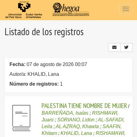
Togg
navig
Listado de los registros
Fecha:
07 de agosto de 2026 00:07
Autor/a: KHALID, Lana
Número de registros:
1
PALESTINA TIENE NOMBRE DE MUJER
/
BARREÑADA, Isaías
;
RISHMAWI,
Juani
;
SORIANO, Lidon
;
AL-SAFADI,
Leila
;
AL AZRAQ, Khawla
;
SAAFIN,
Khitam
;
KHALID, Lana
;
RISHAMAWI,