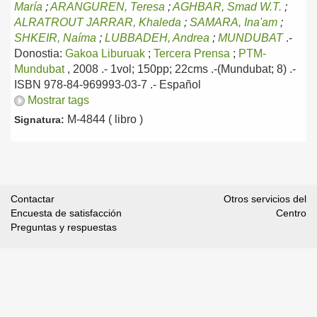
María
;
ARANGUREN, Teresa
;
AGHBAR, Smad W.T.
;
ALRATROUT JARRAR, Khaleda
;
SAMARA, Ina'am
;
SHKEIR, Naíma
;
LUBBADEH, Andrea
;
MUNDUBAT
.-
Donostia:
Gakoa Liburuak
;
Tercera Prensa
;
PTM-
Mundubat
, 2008
.- 1vol; 150pp; 22cms .-(Mundubat; 8) .-
ISBN 978-84-969993-03-7 .-
Español
Mostrar tags
M-4844 ( libro )
Signatura:
Contactar
Otros servicios del
Encuesta de satisfacción
Centro
Preguntas y respuestas