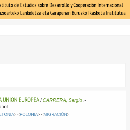
stituto de Estudios sobre Desarrollo y Cooperación Internacional
zioarteko Lankidetza eta Garapenari Buruzko Ikasketa Institutua
A UNION EUROPEA
/
CARRERA, Sergio
.-
añol
ETONIA
> <
POLONIA
> <
MIGRACIÓN
>