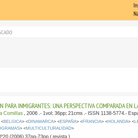
In
Na
SCADO
N PARA INMIGRANTES: UNA PERSPECTIVA COMPARADA EN L
ia Comillas
, 2006
.- 1vol; 36pp; 21cms .- ISSN 1138-5774.-
Esp
 <
BELGICA
> <
DINAMARCA
> <
ESPAÑA
> <
FRANCIA
> <
HOLANDA
> <
L
OGRAMAS
> <
MULTICULTURALIDAD
>
Nº20 (2006) 37pp-73pp ( revista )