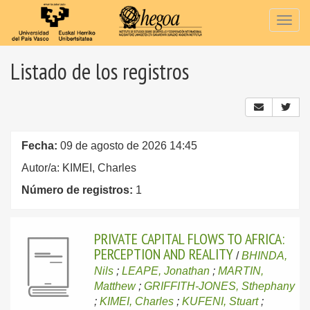
Togg
navig
Listado de los registros
Fecha:
09 de agosto de 2026 14:45
Autor/a: KIMEI, Charles
Número de registros:
1
PRIVATE CAPITAL FLOWS TO AFRICA:
PERCEPTION AND REALITY
/
BHINDA,
Nils
;
LEAPE, Jonathan
;
MARTIN,
Matthew
;
GRIFFITH-JONES, Sthephany
;
KIMEI, Charles
;
KUFENI, Stuart
;