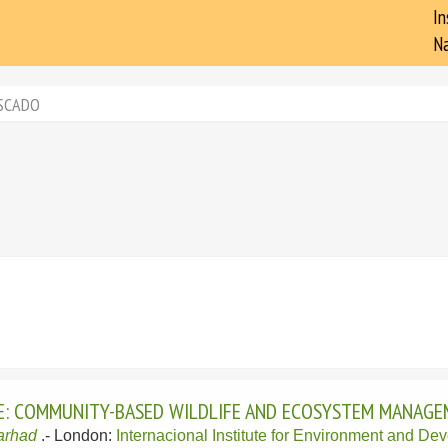
In
Na
SCADO
: COMMUNITY-BASED WILDLIFE AND ECOSYSTEM MANAGEM
arhad
.-
London:
Internacional Institute for Environment and D