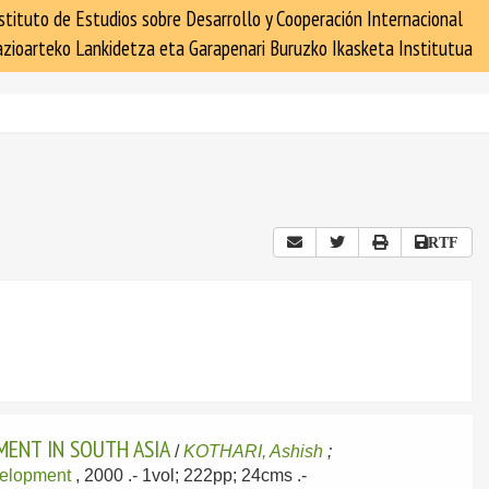
stituto de Estudios sobre Desarrollo y Cooperación Internacional
zioarteko Lankidetza eta Garapenari Buruzko Ikasketa Institutua
RTF
ENT IN SOUTH ASIA
/
KOTHARI, Ashish
;
evelopment
, 2000
.- 1vol; 222pp; 24cms .-