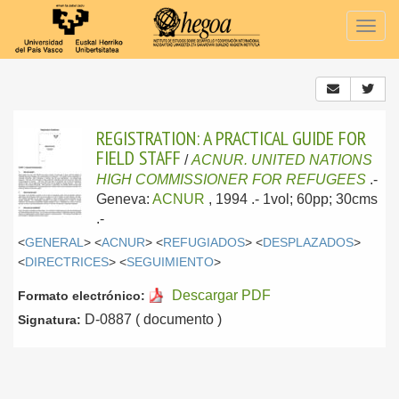
Togg
navig
REGISTRATION: A PRACTICAL GUIDE FOR
FIELD STAFF
/
ACNUR. UNITED NATIONS
HIGH COMMISSIONER FOR REFUGEES
.-
Geneva:
ACNUR
, 1994
.- 1vol; 60pp; 30cms
.-
<
GENERAL
> <
ACNUR
> <
REFUGIADOS
> <
DESPLAZADOS
>
<
DIRECTRICES
> <
SEGUIMIENTO
>
Descargar PDF
Formato electrónico:
D-0887 ( documento )
Signatura: