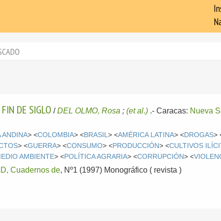
In
Na
SCADO
 FIN DE SIGLO
/
DEL OLMO, Rosa
;
(et al.)
.-
Caracas:
Nueva S
 ANDINA
> <
COLOMBIA
> <
BRASIL
> <
AMÉRICA LATINA
> <
DROGAS
> 
CTOS
> <
GUERRA
> <
CONSUMO
> <
PRODUCCIÓN
> <
CULTIVOS ILÍC
EDIO AMBIENTE
> <
POLÍTICA AGRARIA
> <
CORRUPCIÓN
> <
VIOLEN
, Cuadernos de
, Nº1 (1997) Monográfico ( revista )