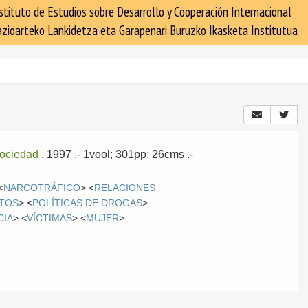
stituto de Estudios sobre Desarrollo y Cooperación Internacional
zioarteko Lankidetza eta Garapenari Buruzko Ikasketa Institutua
ociedad
, 1997
.- 1vool; 301pp; 26cms .-
<
NARCOTRÁFICO
> <
RELACIONES
ITOS
> <
POLÍTICAS DE DROGAS
>
CIA
> <
VÍCTIMAS
> <
MUJER
>