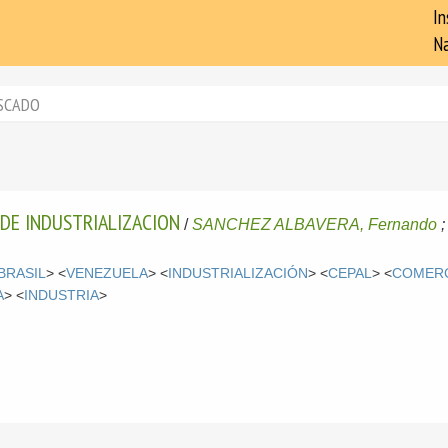
In
Na
SCADO
 DE INDUSTRIALIZACION
/
SANCHEZ ALBAVERA, Fernando
BRASIL
> <
VENEZUELA
> <
INDUSTRIALIZACIÓN
> <
CEPAL
> <
COMERC
A
> <
INDUSTRIA
>