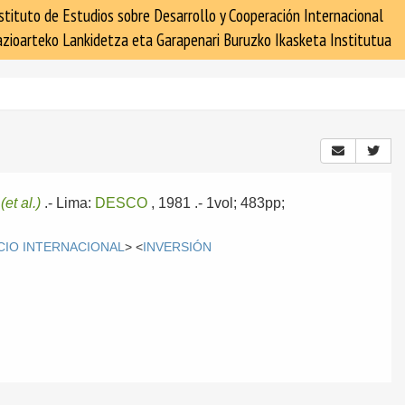
stituto de Estudios sobre Desarrollo y Cooperación Internacional
zioarteko Lankidetza eta Garapenari Buruzko Ikasketa Institutua
;
(et al.)
.-
Lima:
DESCO
, 1981
.- 1vol; 483pp;
IO INTERNACIONAL
> <
INVERSIÓN