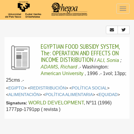
Togg
navig
EGYPTIAN FOOD SUBSIDY SYSTEM,
The: OPERATION AND EFFECTS ON
INCOME DISTRIBUTION
/
ALI, Sonia
;
ADAMS, Richard
.-
Washington:
American University
, 1996
.- 1vol; 13pp;
25cms .-
<
EGIPTO
> <
REDISTRIBUCIÓN
> <
POLÍTICA SOCIAL
>
<
ALIMENTACIÓN
> <
POLÍTICA ALIMENTARIA
> <
EQUIDAD
>
WORLD DEVELOPMENT
, Nº11 (1996)
Signatura:
1777pp-1791pp ( revista )