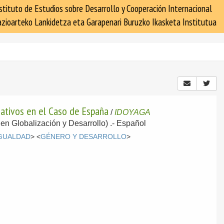
stituto de Estudios sobre Desarrollo y Cooperación Internacional
zioarteko Lankidetza eta Garapenari Buruzko Ikasketa Institutua
nativos en el Caso de España
/
IDOYAGA
 en Globalización y Desarrollo) .-
Español
GUALDAD
> <
GÉNERO Y DESARROLLO
>