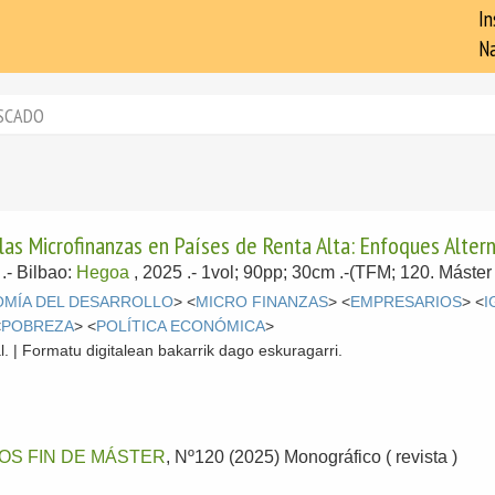
In
Na
SCADO
las Microfinanzas en Países de Renta Alta: Enfoques Alter
.-
Bilbao:
Hegoa
, 2025
.- 1vol; 90pp; 30cm .-(TFM; 120. Máster
MÍA DEL DESARROLLO
> <
MICRO FINANZAS
> <
EMPRESARIOS
> <
I
<
POBREZA
> <
POLÍTICA ECONÓMICA
>
l. | Formatu digitalean bakarrik dago eskuragarri.
OS FIN DE MÁSTER
, Nº120 (2025) Monográfico ( revista )