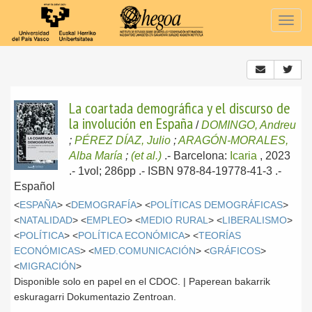
Togg
navig
La coartada demográfica y el discurso de
la involución en España
/
DOMINGO, Andreu
;
PÉREZ DÍAZ, Julio
;
ARAGÓN-MORALES,
Alba María
;
(et al.)
.-
Barcelona:
Icaria
, 2023
.- 1vol; 286pp .- ISBN 978-84-19778-41-3 .-
Español
<
ESPAÑA
> <
DEMOGRAFÍA
> <
POLÍTICAS DEMOGRÁFICAS
>
<
NATALIDAD
> <
EMPLEO
> <
MEDIO RURAL
> <
LIBERALISMO
>
<
POLÍTICA
> <
POLÍTICA ECONÓMICA
> <
TEORÍAS
ECONÓMICAS
> <
MED.COMUNICACIÓN
> <
GRÁFICOS
>
<
MIGRACIÓN
>
Disponible solo en papel en el CDOC. | Paperean bakarrik
eskuragarri Dokumentazio Zentroan.