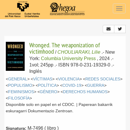
Togg
navig
Wronged. The weaponization of
victimhood
/
CHOULIARAKI, Lilie
.-
New
York:
Columbia University Press
, 2024
.-
1vol; 245pp .- ISBN 978-0-231-19329-0 .-
Inglés
<
GENERAL
> <
VÍCTIMAS
> <
VIOLENCIA
> <
REDES SOCIALES
>
<
POPULISMO
> <
POLÍTICA
> <
COVID-19
> <
GUERRA
>
<
FEMINISMOS
> <
GÉNERO
> <
DERECHOS HUMANOS
>
<
FILOSOFÍA
>
Disponible solo en papel en el CDOC. | Paperean bakarrik
eskuragarri Dokumentazio Zentroan.
M-7496 ( libro )
Signatura: