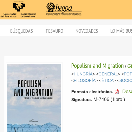
BÚSQUEDAS
TESAURO
NOVEDADES
LO MÁS BU
Populism and Migration
/
G
<
HUNGRÍA
> <
GENERAL
> <
POP
<
FILOSOFÍA
> <
ÉTICA
> <
SOCI
Des
Formato electrónico:
M-7406 ( libro )
Signatura: