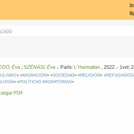
In
Na
SCADO
EDÓ, Éva
;
SZÉNÁSI, Éva
.-
París:
L´Harmattan
, 2022
.- 1vol;
ULISMO
> <
MIGRACIÓN
> <
SOCIEDAD
> <
RELIGIÓN
> <
REFUGIADOS
OLOGÍA
> <
POLÍTICAS MIGRATORIAS
>
cargar PDF