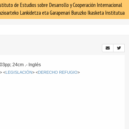
stituto de Estudios sobre Desarrollo y Cooperación Internacional
zioarteko Lankidetza eta Garapenari Buruzko Ikasketa Institutua
 203pp; 24cm .-
Inglés
> <
LEGISLACIÓN
> <
DERECHO REFUGIO
>