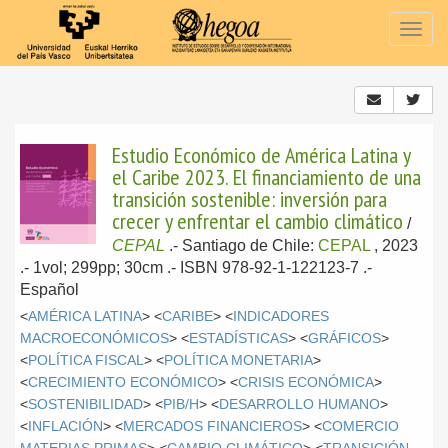
Togg
navig
Estudio Económico de América Latina y
el Caribe 2023. El financiamiento de una
transición sostenible: inversión para
crecer y enfrentar el cambio climático
/
CEPAL
.-
Santiago de Chile:
CEPAL
, 2023
.- 1vol; 299pp; 30cm .- ISBN 978-92-1-122123-7 .-
Español
<
AMÉRICA LATINA
> <
CARIBE
> <
INDICADORES
MACROECONÓMICOS
> <
ESTADÍSTICAS
> <
GRÁFICOS
>
<
POLÍTICA FISCAL
> <
POLÍTICA MONETARIA
>
<
CRECIMIENTO ECONÓMICO
> <
CRISIS ECONÓMICA
>
<
SOSTENIBILIDAD
> <
PIB/H
> <
DESARROLLO HUMANO
>
<
INFLACIÓN
> <
MERCADOS FINANCIEROS
> <
COMERCIO