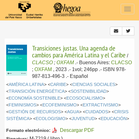
Togg
navig
Transiciones justas. Una agenda de
cambios para América Latina y el Caribe
/
CLACSO
;
OXFAM
.-
Buenos Aires:
CLACSO
;
OXFAM
, 2023
.- 1vol; 246pp .- ISBN 978-
987-813-496-3 .-
Español
<
AMÉRICA LATINA
> <
CARIBE
> <
CIENCIAS SOCIALES
>
<
TRANSICIÓN ENERGÉTICA
> <
SOSTENIBILIDAD
>
<
ECONOMÍA SOSTENIBLE
> <
ECOSOCIALISMO
>
<
FEMINISMOS
> <
ECOFEMINISMO
> <
EXTRACTIVISMO
>
<
GESTIÓN DE RECURSOS
> <
AGUA
> <
CUIDADOS
> <
CRISIS
SISTÉMICA
> <
ECOLOGISMO
> <
JUVENTUD
> <
EDUCACIÓN
>
Descargar PDF
Formato electrónico:
M-7219 ( libro )
Signatura: