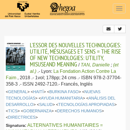
Togg
navig
L'ESSOR DES NOUVELLES TECHNOLOGIES:
UTILITÉ, MÉSUSAGES ET SENS = THE RISE
OF NEW TECHNOLOGIES: UTILITY,
MISUSEAND MEANING
/
TAN, Danielle
;
(et
al.)
.-
Lyon:
La Fondation Action Contre La
Faim
, 2018
.- 1vol; 178pp; 24 cms .- ISBN 978-2-37704-
358-3 .- ISSN 2492-7120.-
Francés, Inglés
<
GENERAL
> <
HAITÍ
> <
BURKINA FASO
> <
NUEVAS
TECNOLOGÍAS
> <
AYUDA HUMANITARIA
> <
ANÁLISIS DEL
DESARROLLO
> <
SALUD
> <
TECNOLOGÍAS APROPIADAS
>
<
TICS
> <
GOBERNANZA
> <
DERECHOS HUMANOS
>
<
DIRECTRICES
>
ALTERNATIVES HUMANITAIRES =
Signatura: