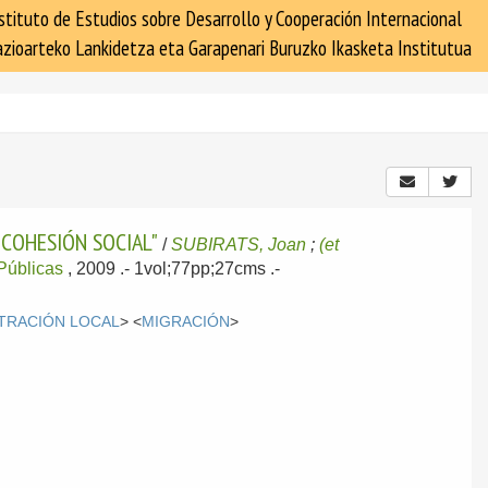
stituto de Estudios sobre Desarrollo y Cooperación Internacional
zioarteko Lankidetza eta Garapenari Buruzko Ikasketa Institutua
 COHESIÓN SOCIAL"
/
SUBIRATS, Joan
;
(et
 Públicas
, 2009
.- 1vol;77pp;27cms .-
TRACIÓN LOCAL
> <
MIGRACIÓN
>