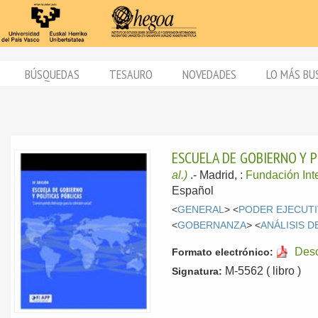
BÚSQUEDAS
TESAURO
NOVEDADES
LO MÁS BU
ESCUELA DE GOBIERNO Y P
al.)
.-
Madrid, :
Fundación Inte
Español
<
GENERAL
> <
PODER EJECUT
<
GOBERNANZA
> <
ANÁLISIS 
Des
Formato electrónico:
M-5562 ( libro )
Signatura: