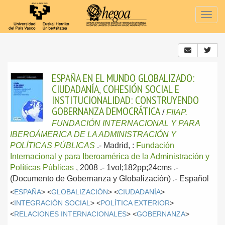
Togg
navig
ESPAÑA EN EL MUNDO GLOBALIZADO:
CIUDADANÍA, COHESIÓN SOCIAL E
INSTITUCIONALIDAD: CONSTRUYENDO
GOBERNANZA DEMOCRÁTICA
/
FIIAP.
FUNDACIÓN INTERNACIONAL Y PARA
IBEROÁMERICA DE LA ADMINISTRACIÓN Y
POLÍTICAS PÚBLICAS
.-
Madrid, :
Fundación
Internacional y para Iberoamérica de la Administración y
Políticas Públicas
, 2008
.- 1vol;182pp;24cms .-
(Documento de Gobernanza y Globalización) .-
Español
<
ESPAÑA
> <
GLOBALIZACIÓN
> <
CIUDADANÍA
>
<
INTEGRACIÓN SOCIAL
> <
POLÍTICA EXTERIOR
>
<
RELACIONES INTERNACIONALES
> <
GOBERNANZA
>