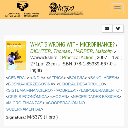
Togg
navig
WHAT'S WRONG WITH MICROFINANCE?
/
DICHTER, Thomas
;
HARPER, Malcolm
.-
Warwickshire, :
Practical Action
, 2007
.- 1vol;
271pp; 23cm .- ISBN 978-1-85339-667-0 .-
Inglés
<
GENERAL
> <
INDIA
> <
AFRICA
> <
BOLIVIA
> <
BANGLADESH
>
<
BOSNIA-HERZEGOVINA
> <
COOP.AL DESARROLLO
>
<
SISTEMA FINANCIERO
> <
POBREZA
> <
EMPODERAMIENTO
>
<
CRISIS ECONÓMICA
> <
HOGAR
> <
NECESIDADES BÁSICAS
>
<
MICRO FINANZAS
> <
COOPERACIÓN NO
GUBERNAMENTAL
>
M-5379 ( libro )
Signatura: