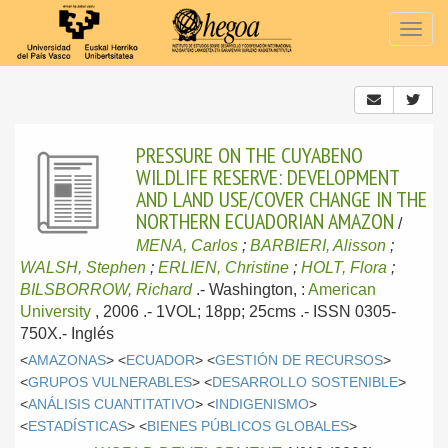
Togg
navig
PRESSURE ON THE CUYABENO
WILDLIFE RESERVE: DEVELOPMENT
AND LAND USE/COVER CHANGE IN THE
NORTHERN ECUADORIAN AMAZON
/
MENA, Carlos
;
BARBIERI, Alisson
;
WALSH, Stephen
;
ERLIEN, Christine
;
HOLT, Flora
;
BILSBORROW, Richard
.-
Washington, :
American
University
, 2006
.- 1VOL; 18pp; 25cms .- ISSN 0305-
750X.-
Inglés
<
AMAZONAS
> <
ECUADOR
> <
GESTIÓN DE RECURSOS
>
<
GRUPOS VULNERABLES
> <
DESARROLLO SOSTENIBLE
>
<
ANÁLISIS CUANTITATIVO
> <
INDIGENISMO
>
<
ESTADÍSTICAS
> <
BIENES PÚBLICOS GLOBALES
>