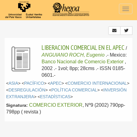
Togg
navig
LIBERACION COMERCIAL EN EL APEC
/
ANGUIANO ROCH, Eugenio
.-
Mexico:
Banco Nacional de Comercio Exterior
,
2002
.- 1vol; 8pp; 28cms .- ISSN 0185-
0601.-
<
ASIA
> <
PACÍFICO
> <
APEC
> <
COMERCIO INTERNACIONAL
>
<
DESREGULACIÓN
> <
POLÍTICA COMERCIAL
> <
INVERSIÓN
EXTRANJERA
> <
ESTADÍSTICAS
>
COMERCIO EXTERIOR
, Nº9 (2002) 790pp-
Signatura:
798pp ( revista )