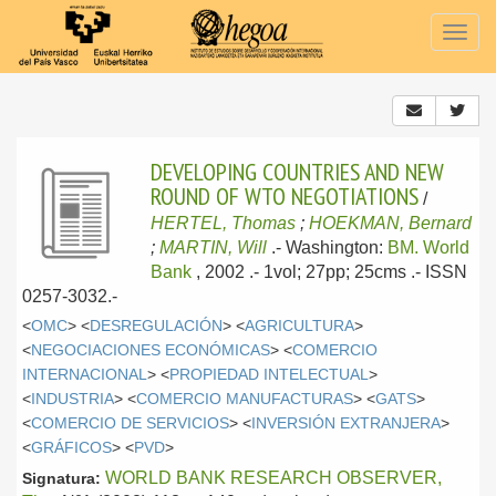
Togg
navig
DEVELOPING COUNTRIES AND NEW
ROUND OF WTO NEGOTIATIONS
/
HERTEL, Thomas
;
HOEKMAN, Bernard
;
MARTIN, Will
.-
Washington:
BM. World
Bank
, 2002
.- 1vol; 27pp; 25cms .- ISSN
0257-3032.-
<
OMC
> <
DESREGULACIÓN
> <
AGRICULTURA
>
<
NEGOCIACIONES ECONÓMICAS
> <
COMERCIO
INTERNACIONAL
> <
PROPIEDAD INTELECTUAL
>
<
INDUSTRIA
> <
COMERCIO MANUFACTURAS
> <
GATS
>
<
COMERCIO DE SERVICIOS
> <
INVERSIÓN EXTRANJERA
>
<
GRÁFICOS
> <
PVD
>
WORLD BANK RESEARCH OBSERVER,
Signatura: