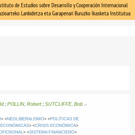
stituto de Estudios sobre Desarrollo y Cooperación Internacional
zioarteko Lankidetza eta Garapenari Buruzko Ikasketa Institutua
ld
;
POLLIN, Robert
;
SUTCLIFFE, Bob
.-
M
> <
NEOLIBERALISMO
> <
POLÍTICAS DE
 ECONÓMICAS
> <
CRISIS ECONÓMICA
>
OFESIONAL
> <
SISTEMA FINANCIERO
>