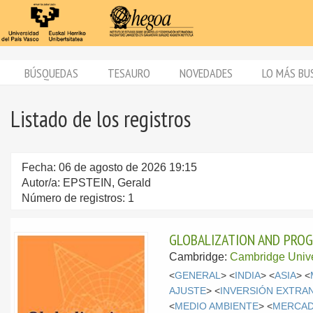
BÚSQUEDAS
TESAURO
NOVEDADES
LO MÁS BU
Listado de los registros
Fecha: 06 de agosto de 2026 19:15
Autor/a: EPSTEIN, Gerald
Número de registros: 1
GLOBALIZATION AND PROG
Cambridge:
Cambridge Unive
<
GENERAL
> <
INDIA
> <
ASIA
> <
AJUSTE
> <
INVERSIÓN EXTRA
<
MEDIO AMBIENTE
> <
MERCAD