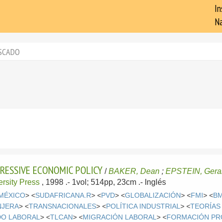
In
Na
SCADO
RESSIVE ECONOMIC POLICY
/
BAKER, Dean
;
EPSTEIN, Gera
rsity Press
, 1998
.- 1vol; 514pp, 23cm .-
Inglés
MÉXICO
> <
SUDAFRICANA.R
> <
PVD
> <
GLOBALIZACIÓN
> <
FMI
> <
B
NJERA
> <
TRANSNACIONALES
> <
POLÍTICA INDUSTRIAL
> <
TEORÍAS
O LABORAL
> <
TLCAN
> <
MIGRACIÓN LABORAL
> <
FORMACIÓN PR