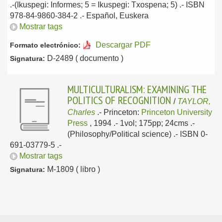
.-(Ikuspegi: Informes; 5 = Ikuspegi: Txospena; 5) .- ISBN
978-84-9860-384-2 .-
Español, Euskera
Mostrar tags
Descargar PDF
Formato electrónico:
D-2489 ( documento )
Signatura:
MULTICULTURALISM: EXAMINING THE
POLITICS OF RECOGNITION
/
TAYLOR,
Charles
.-
Princeton:
Princeton University
Press
, 1994
.- 1vol; 175pp; 24cms .-
(Philosophy/Political science) .- ISBN 0-
691-03779-5 .-
Mostrar tags
M-1809 ( libro )
Signatura: