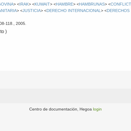
GOVINA
> <
IRAK
> <
KUWAIT
> <
HAMBRE
> <
HAMBRUNAS
> <
CONFLIC
NITARIA
> <
JUSTICIA
> <
DERECHO INTERNACIONAL
> <
DERECHOS
108-118., 2005.
o )
Centro de documentación, Hegoa
login