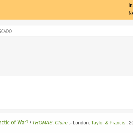
In
Na
SCADO
Tactic of War?
/
THOMAS, Claire
.-
London:
Taylor & Francis
, 