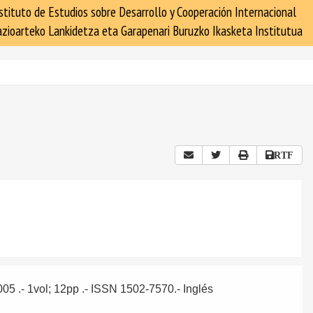
stituto de Estudios sobre Desarrollo y Cooperación Internacional
zioarteko Lankidetza eta Garapenari Buruzko Ikasketa Institutua
RTF
2005
.- 1vol; 12pp .- ISSN 1502-7570.-
Inglés