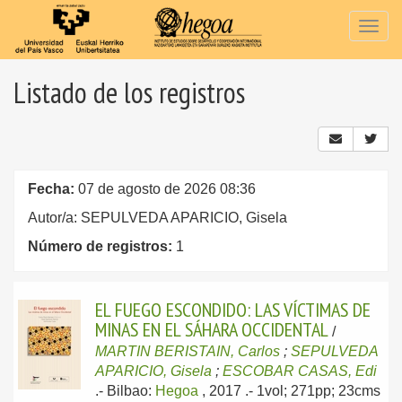
Togg
navig
Listado de los registros
Fecha:
07 de agosto de 2026 08:36
Autor/a: SEPULVEDA APARICIO, Gisela
Número de registros:
1
EL FUEGO ESCONDIDO: LAS VÍCTIMAS DE
MINAS EN EL SÁHARA OCCIDENTAL
/
MARTIN BERISTAIN, Carlos
;
SEPULVEDA
APARICIO, Gisela
;
ESCOBAR CASAS, Edi
.-
Bilbao:
Hegoa
, 2017
.- 1vol; 271pp; 23cms