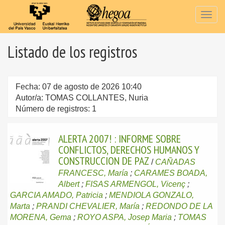
Togg
navig
Listado de los registros
Fecha: 07 de agosto de 2026 10:40
Autor/a: TOMAS COLLANTES, Nuria
Número de registros: 1
ALERTA 2007! : INFORME SOBRE
CONFLICTOS, DERECHOS HUMANOS Y
CONSTRUCCION DE PAZ
/
CAÑADAS
FRANCESC, María
;
CARAMES BOADA,
Albert
;
FISAS ARMENGOL, Vicenç
;
GARCIA AMADO, Patricia
;
MENDIOLA GONZALO,
Marta
;
PRANDI CHEVALIER, María
;
REDONDO DE LA
MORENA, Gema
;
ROYO ASPA, Josep Maria
;
TOMAS