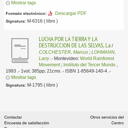
Mostrar tags
Descargar PDF
Formato electrónico:
M-6316 ( libro )
Signatura:
LUCHA POR LA TIERRA Y LA
DESTRUCCION DE LAS SELVAS, La
/
COLCHESTER, Marcus
;
LOHMANN,
Larry
.-
Montevideo:
World Rainforest
Movement
;
Instituto del Tercer Mundo
,
1993
.- 1vol; 385pp; 21cms .- ISBN 1-85649-140-4 .-
Mostrar tags
M-1795 ( libro )
Signatura:
Contactar
Otros servicios del
Encuesta de satisfacción
Centro