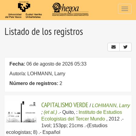
Togg
navig
Listado de los registros
Fecha:
06 de agosto de 2026 05:33
Autor/a: LOHMANN, Larry
Número de registros:
2
CAPITALISMO VERDE
/
LOHMANN, Larry
;
(et al.)
.-
Quito, :
Instituto de Estudios
Ecologistas del Tercer Mundo
, 2012
.-
1vol; 153pp; 21cms .-(Estudios
ecologistas; 8) .-
Español