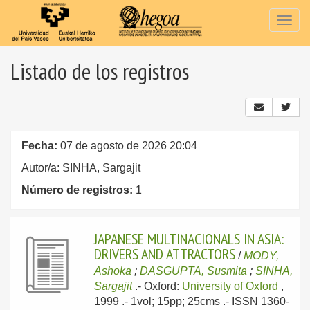
Togg
navig
Listado de los registros
Fecha:
07 de agosto de 2026 20:04
Autor/a: SINHA, Sargajit
Número de registros:
1
JAPANESE MULTINACIONALS IN ASIA:
DRIVERS AND ATTRACTORS
/
MODY,
Ashoka
;
DASGUPTA, Susmita
;
SINHA,
Sargajit
.-
Oxford:
University of Oxford
,
1999
.- 1vol; 15pp; 25cms .- ISSN 1360-