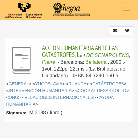
Togg
navig
ACCION HUMANITARIA ANTE LAS
CATASTROFES, La
/
DE SENARCLENS,
Pierre
.-
Barcelona:
Bellaterra
, 2000
.-
1vol; 122pp; 22cms .-(La Biblioteca del
Ciudadano) .- ISBN 84-7290-150-5 .-
<
GENERAL
> <
YUGOSLAVIA
> <
RUANDA
> <
CATÁSTROFES
>
<
INTERVENCIÓN HUMANITARIA
> <
COOP.AL DESARROLLO
>
<
ONU
> <
RELACIONES INTERNACIONALES
> <
AYUDA
HUMANITARIA
>
M-3188 ( libro )
Signatura: