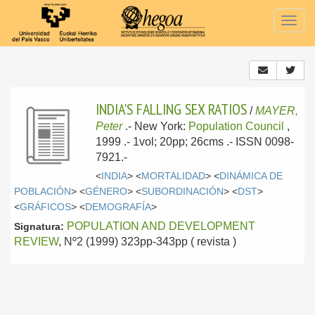
Togg
navig
INDIA'S FALLING SEX RATIOS
/
MAYER,
Peter
.-
New York:
Population Council
,
1999
.- 1vol; 20pp; 26cms .- ISSN 0098-
7921.-
<
INDIA
> <
MORTALIDAD
> <
DINÁMICA DE
POBLACIÓN
> <
GÉNERO
> <
SUBORDINACIÓN
> <
DST
>
<
GRÁFICOS
> <
DEMOGRAFÍA
>
POPULATION AND DEVELOPMENT
Signatura:
REVIEW
, Nº2 (1999) 323pp-343pp ( revista )