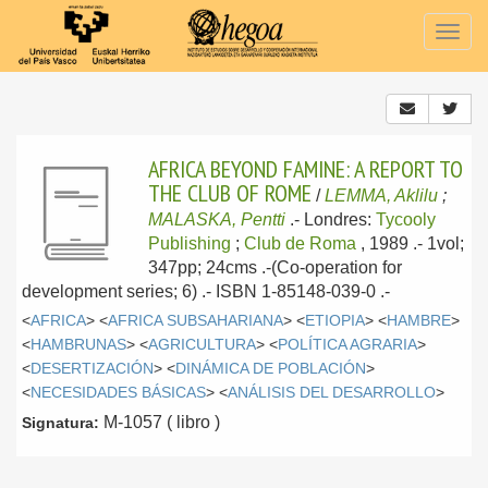
Togg
navig
AFRICA BEYOND FAMINE: A REPORT TO
THE CLUB OF ROME
/
LEMMA, Aklilu
;
MALASKA, Pentti
.-
Londres:
Tycooly
Publishing
;
Club de Roma
, 1989
.- 1vol;
347pp; 24cms .-(Co-operation for
development series; 6) .- ISBN 1-85148-039-0 .-
<
AFRICA
> <
AFRICA SUBSAHARIANA
> <
ETIOPIA
> <
HAMBRE
>
<
HAMBRUNAS
> <
AGRICULTURA
> <
POLÍTICA AGRARIA
>
<
DESERTIZACIÓN
> <
DINÁMICA DE POBLACIÓN
>
<
NECESIDADES BÁSICAS
> <
ANÁLISIS DEL DESARROLLO
>
M-1057 ( libro )
Signatura: