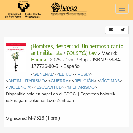
Togg
navig
¡Hombres, despertad! Un hermoso canto
antimilitarista
/
TOLSTÓI, Lev
.-
Madrid:
Eneida
, 2025
.- 1vol; 93pp .- ISBN 978-84-
177726-80-5 .-
Español
<
GENERAL
> <
EE.UU
> <
RUSIA
>
<
ANTIMILITARISMO
> <
GUERRA
> <
RELIGIÓN
> <
VÍCTIMAS
>
<
VIOLENCIA
> <
ESCLAVITUD
> <
MILITARISMO
>
Disponible solo en papel en el CDOC. | Paperean bakarrik
eskuragarri Dokumentazio Zentroan.
M-7516 ( libro )
Signatura: